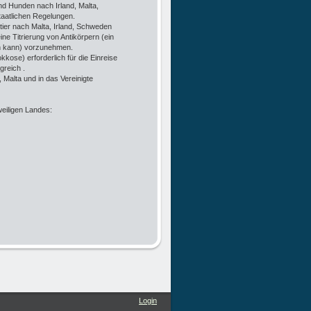
nd Hunden nach Irland, Malta,
staatlichen Regelungen.
mtier nach Malta, Irland, Schweden
ne Titrierung von Antikörpern (ein
n kann) vorzunehmen.
ose) erforderlich für die Einreise
greich .
 Malta und in das Vereinigte
weiligen Landes:
Login