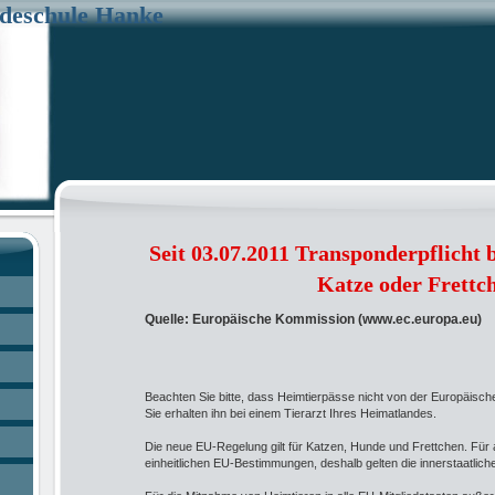
deschule Hanke
Seit 03.07.2011 Transponderpflicht 
Katze oder Frettc
Quelle: Europäische Kommission (www.ec.europa.eu)
Beachten Sie bitte, dass Heimtierpässe nicht von der Europäisc
Sie erhalten ihn bei einem Tierarzt Ihres Heimatlandes.
Die neue EU-Regelung gilt für Katzen, Hunde und Frettchen. Für 
einheitlichen EU-Bestimmungen, deshalb gelten die innerstaatlich