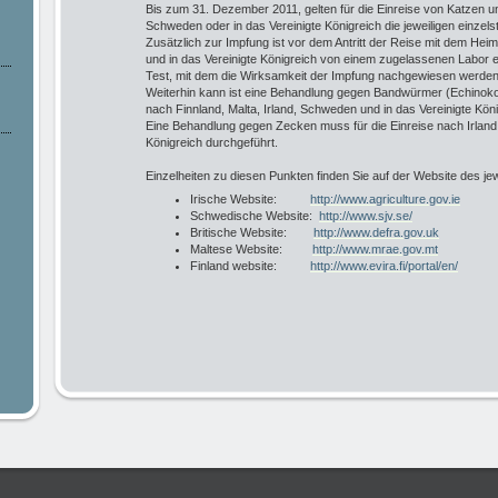
Bis zum 31. Dezember 2011, gelten für die Einreise von Katzen u
Schweden oder in das Vereinigte Königreich die jeweiligen einzel
Zusätzlich zur Impfung ist vor dem Antritt der Reise mit dem Hei
und in das Vereinigte Königreich von einem zugelassenen Labor ei
Test, mit dem die Wirksamkeit der Impfung nachgewiesen werde
Weiterhin kann ist eine Behandlung gegen Bandwürmer (Echinokokk
nach Finnland, Malta, Irland, Schweden und in das Vereinigte Köni
Eine Behandlung gegen Zecken muss für die Einreise nach Irland,
Königreich durchgeführt.
Einzelheiten zu diesen Punkten finden Sie auf der Website des je
Irische Website:
http://www.agriculture.gov.ie
Schwedische Website:
http://www.sjv.se/
Britische Website:
http://www.defra.gov.uk
Maltese Website:
http://www.mrae.gov.mt
Finland website:
http://www.evira.fi/portal/en/