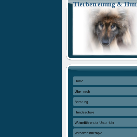
Tierbetreuung & Hun
Home
Über mich
Beratung
Hundeschule
Weiterführender Unterricht
Verhaltenstherapie