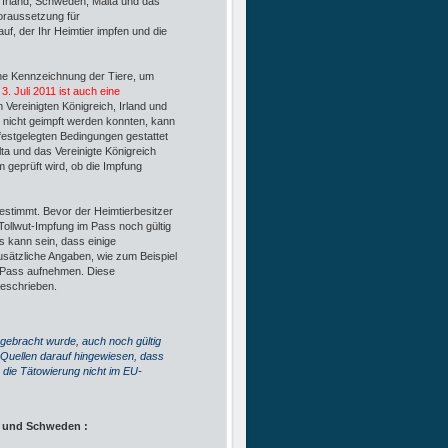
r Irland, Schweden, Malta und das
Voraussetzung für
uf, der Ihr Heimtier impfen und die
che Kennzeichnung der Tiere, um
3. Juli 2011 ist auch eine
m Vereinigten Königreich, Irland und
ch nicht geimpft werden konnten, kann
festgelegten Bedingungen gestattet
ta und das Vereinigte Königreich
m geprüft wird, ob die Impfung
estimmt. Bevor der Heimtierbesitzer
Tollwut-Impfung im Pass noch gültig
Es kann sein, dass einige
zusätzliche Angaben, wie zum Beispiel
n Pass aufnehmen. Diese
geschrieben.
gebracht wurde, auch noch gültig
 Quellen darauf hingewiesen, dass
e die Tätowierung nicht im EU-
nd und Schweden :