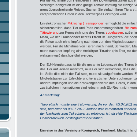
Für die Mitnahme von Heimtieren in alle EU-Mitgliedstaaten auße
Vereinigte Königreich ist eine gültige Tollwut-Impfung die einzige 
grenzüberschreitende Reisen. Suchen Sie einfach Ihren Tierarzt a
entsprechenden Daten in den Heimtierpass eintragen wird.
Ein elektronischer
Mikrochip (Transponder)
ermöglicht die einfa
sicherzustellen, dass Tier und Pass zusammengehören.
Bis zum 
Tätowierung
zur Kennzeichnung des Tieres
zugelassen
, außer i
Malta, wo der Transponder bereits Pflicht ist. Jungtieren, die no
die Reise auch ohne Impfung nach den von den Mitgliedsstaaten 
werden. Für die Mitnahme von Tieren nach Irland, Schweden, Mal
muss nach der Impfung eine Antikörper-Titration (ein Test, mit de
wirksam war) durchgeführt werden.
Der EU-Heimtierpass ist für die gesamte Lebenszeit des Tieres b
das Tier auf Reisen mitnimmt, muss er sich versichern, dass die 
ist. Sollte dies nicht der Fall sein, muss sie aufgefrischt werden. 
Mitgliedstaaten zur Erleichterung tierärztlicher Untersuchungen 
andere Impfungen und die Krankengeschichte des Tieres, in de
zusätzlichen Informationen sind jedoch nach EU-Recht nicht vor
Anmerkung:
Theoretisch müsste eine Tätowierung, die vor dem 03.07.2011 an
sein, und zwar bis 03.07.2012. Jedoch wird in mehreren anderen
der Nachweis zum Teil schwer zu erbringen ist, da viele Tierärzt
Heimtierausweis bestätigt/vermerkt haben.
Einreise in das Vereinigte Königreich, Finnland, Malta, Irla