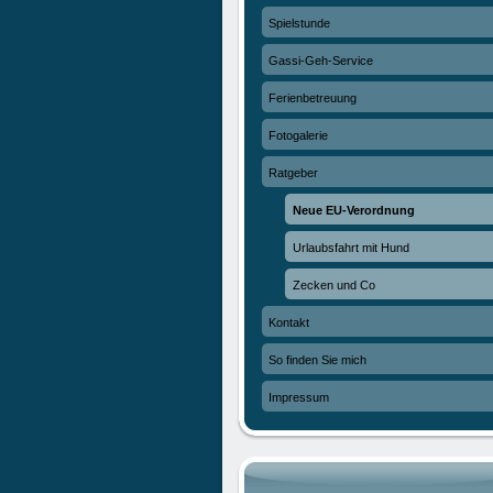
Spielstunde
Gassi-Geh-Service
Ferienbetreuung
Fotogalerie
Ratgeber
Neue EU-Verordnung
Urlaubsfahrt mit Hund
Zecken und Co
Kontakt
So finden Sie mich
Impressum