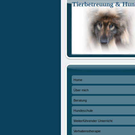
Tierbetreuung & Hun
Home
Über mich
Beratung
Hundeschule
Weiterführender Unterricht
Verhaltenstherapie