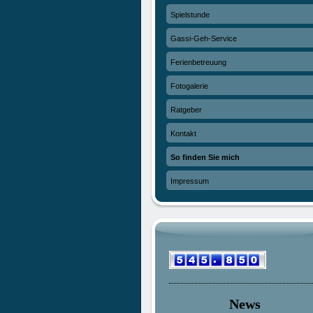
Spielstunde
Gassi-Geh-Service
Ferienbetreuung
Fotogalerie
Ratgeber
Kontakt
So finden Sie mich
Impressum
News