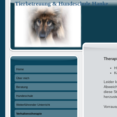
Tierbetreuung & Hundeschule Hanke
Therapi
H
Home
K
Über mich
Leider 
Abweich
Beratung
diese S
Hundeschule
herzuste
Weiterführender Unterricht
Vorraus
Verhaltenstherapie