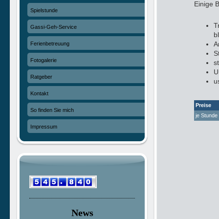
Einige B
Spielstunde
T
Gassi-Geh-Service
b
A
Ferienbetreuung
S
Fotogalerie
s
U
Ratgeber
u
Kontakt
Preise
So finden Sie mich
je S
Impressum
News