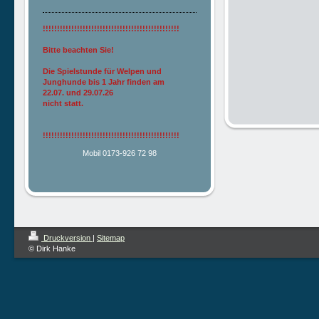
!!!!!!!!!!!!!!!!!!!!!!!!!!!!!!!!!!!!!!!!!!!!!!!!
Bitte beachten Sie!
Die Spielstunde für Welpen und
Junghunde bis 1 Jahr finden am
22.07. und 29.07.26
nicht statt.
!!!!!!!!!!!!!!!!!!!!!!!!!!!!!!!!!!!!!!!!!!!!!!!!
Mobil 0173-926 72 98
Druckversion
|
Sitemap
© Dirk Hanke